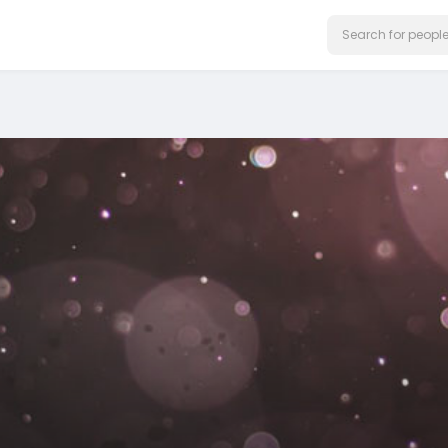
on our website.
Learn More