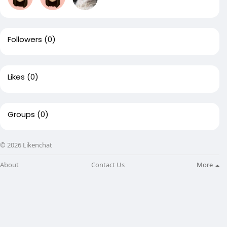
Followers
(0)
Likes
(0)
Groups
(0)
© 2026 Likenchat
About
Contact Us
More