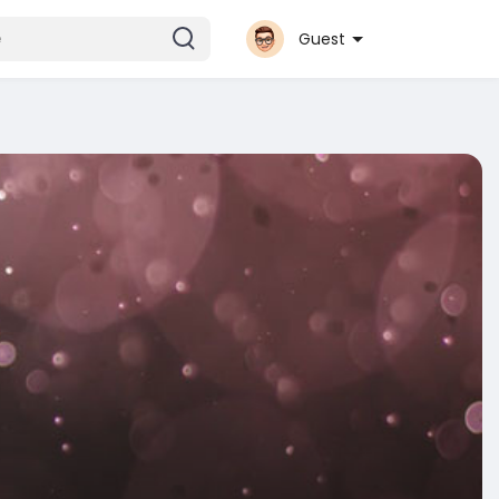
Guest