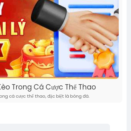
i Kèo Trong Cá Cược Thể Thao
ong cá cược thể thao, đặc biệt là bóng đá.