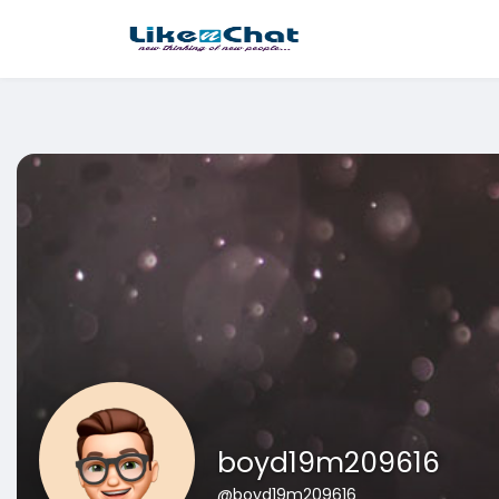
This website uses cookies to ensure you get the best experience 
Got It!
boyd19m209616
@boyd19m209616