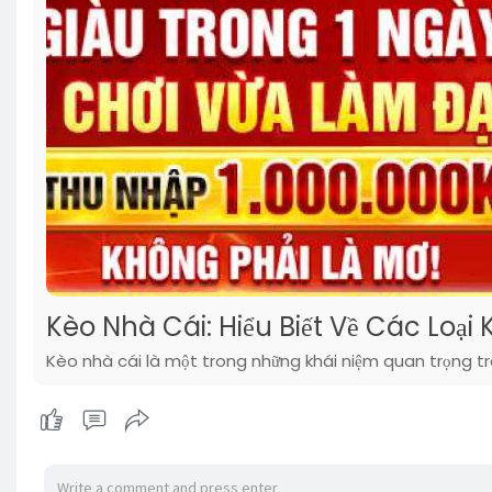
Kèo Nhà Cái: Hiểu Biết Về Các Loạ
Kèo nhà cái là một trong những khái niệm quan trọng tr