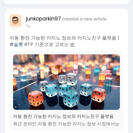
junkoparkin97
created a new article
1 y
자동 환전 가능한 카지노 정보와 카지노친구 플랫폼 |
#슬롯
RTP 기준으로 고르는 법
자동 환전 가능한 카지노 정보와 카지노친구 플랫폼
최근 온라인 자동 환전 가능한 카지노 정보 시장에서는