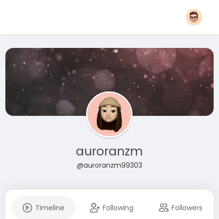
auroranzm
@auroranzm99303
Timeline
Following
Followers