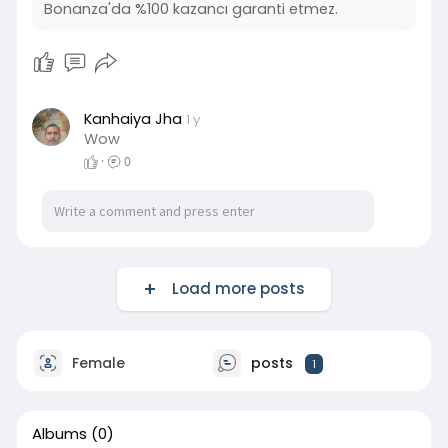
Bonanza'da %100 kazancı garanti etmez.
Kanhaiya Jha
1 y
Wow
·
0
Load more posts
Female
posts
1
Albums
(0)